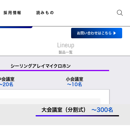
採用情報
読みもの
お問い合わせ
はこちら
▶
Lineup
製品一覧
シーリングアレイマイクロホン
中会議室
小会議室
～20名
～10名
大会議室（分割式）
～300名