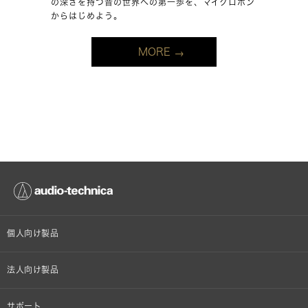
の深さを持つ音の世界への第一歩を、マイクロホン
からはじめよう。
MORE
個人向け製品
オンラインストア限定
法人向け製品
ヘッドホン
設備音響機器
サポート