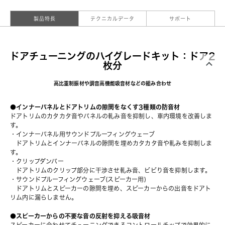
製品特長
テクニカルデータ
サポート
ドアチューニングのハイグレードキット：ドア2
枚分
⾼⽐重制振材や調⾳⾼機能吸⾳材などの組み合わせ
●インナーパネルとドアトリムの隙間をなくす3種類の防音材
ドアトリムのカタカタ⾳やパネルの軋み⾳を抑制し、⾞内環境を改善しま
す。
・インナーパネル⽤サウンドプルーフィングウェーブ
　ドアトリムとインナーパネルの隙間を埋めカタカタ⾳や軋みを抑制しま
す。
・クリップダンパー
　ドアトリムのクリップ部分に⼲渉させ軋み⾳、ビビり⾳を抑制します。
・サウンドプルーフィングウェーブ(スピーカー⽤)
　ドアトリムとスピーカーの隙間を埋め、スピーカーからの出⾳をドアト
リム内に漏らしません。
●スピーカーからの不要な⾳の反射を抑える吸⾳材