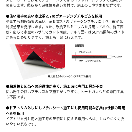
スピーカーに合わせてチューニングできるコントロールチップで効果的に
吸⾳します。柔らかく追従性も⾼い素材で、施⼯のしやすさも抜群です。
●使い勝手の良い高比重2.7のヴァージンブチルゴムを採用
少量でも制振効果の⾼い、⾼⽐重2.7のヴァージンブチルにより、確実な
制振効果を発揮します。また、軟質アルミニウムを採⽤しており、施⼯箇
所に応じて市販のハサミでカット可能。アルミ⾯には50mm間隔のガイド
があるため切りやすく、施⼯も⼿軽に⾏えます。
●粘着性と凹凸への追従性が高く、施工時に専門工具が不要
使い勝⼿の良いブチルゴムで施⼯がしやすく、ヒートガンなどの専⾨⼯具
も不要です。
●ドアトリム外しにもブチルシート施⼯にも使⽤可能な2Way仕様の専⽤
へらを採⽤
ドアトリム外し⽤と施⼯時の圧着にも使える専⽤へらは、しなりにくく扱
いやすい⻑さです。