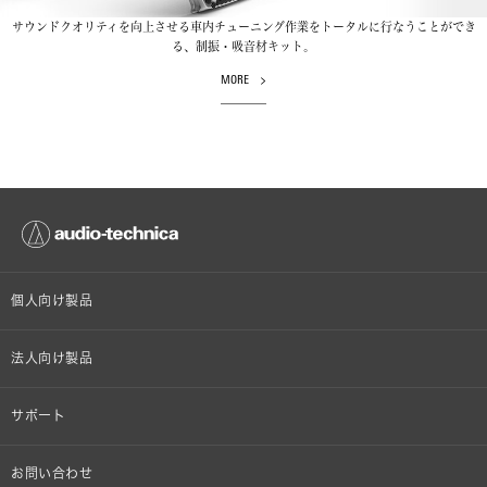
サウンドクオリティを向上させる車内チューニング作業をトータルに行なうことができ
る、制振・吸音材キット。
MORE
個人向け製品
オンラインストア限定
法人向け製品
ヘッドホン
設備音響機器
サポート
イヤホン
カラオケ機器製品
個人向け製品サポート
お問い合わせ