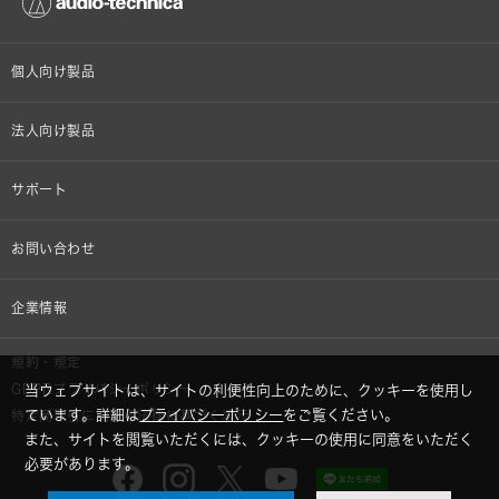
個人向け製品
オンラインストア限定
法人向け製品
ヘッドホン
設備音響機器
サポート
イヤホン
カラオケ機器製品
個人向け製品サポート
お問い合わせ
マイクロホン
産業用クリーニング製品
法人向け製品サポート
その他、メディア 取材関連等のお問い合わせ
企業情報
アナログ
OEM/ODM
Global Support
株式会社オーディオテクニカ
規約・規定
AVアクセサリー
半導体レーザー応用製品
GDPRプライバシーポリシー
当ウェブサイトは、サイトの利便性向上のために、クッキーを使用し
採用情報
ています。詳細は
プライバシーポリシー
をご覧ください。
特定商取引に関する法律に基づく表示
車載製品
また、サイトを閲覧いただくには、クッキーの使用に同意をいただく
GLOBAL-オーディオテクニカ
必要があります。
部品/付属品