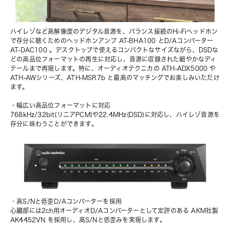
ハイレゾなど高解像度のデジタル音源を、バランス接続のHi-Fiヘッドホン
で存分に聴くためのヘッドホンアンプ AT-BHA100 とD/Aコンバーター 
AT-DAC100 。デスクトップで使えるコンパクトなサイズながら、DSDな
どの高品位フォーマットの再生に対応し、音源に収録された細やかなディ
テールまで再現します。特に、オーディオテクニカの ATH-ADX5000 や 
ATH-AWシリーズ、ATH-MSR7b と最高のマッチングでお楽しみいただけ
ます。
・幅広い高品位フォーマットに対応
768kHz/32bit(リニアPCM)や22.4MHz(DSD)に対応し、ハイレゾ音源を
存分に味わうことができます。
・高S/Nと低歪D/Aコンバーターを採用
心臓部には2ch用オーディオD/Aコンバーターとして定評のある AKM社製 
AK4452VN を採用し、高S/Nと低歪みを実現します。