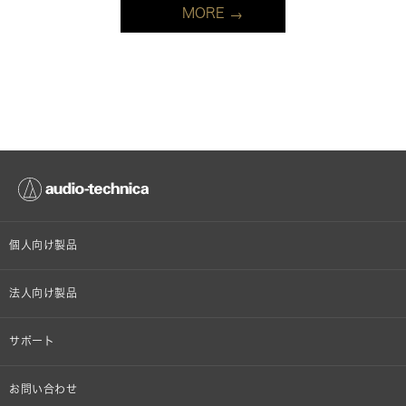
MORE
個人向け製品
オンラインストア限定
法人向け製品
ヘッドホン
設備音響機器
サポート
イヤホン
カラオケ機器製品
個人向け製品サポート
お問い合わせ