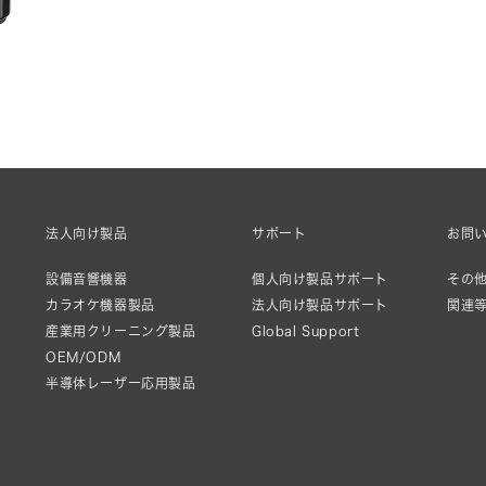
法人向け製品
サポート
お問
設備音響機器
個人向け製品サポート
その他
カラオケ機器製品
法人向け製品サポート
関連
産業用クリーニング製品
Global Support
OEM/ODM
半導体レーザー応用製品