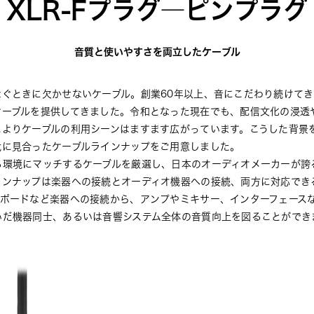
XLR-Fプラグ―ピンプラグ
音質と使いやすさを両立したケーブル
なぐときに欠かせないケーブル。創業60年以上、音にこだわり続けて
ケーブルを提供してきました。令和となった現在でも、配信文化の浸透
によりケーブルの利用シーンはますます広がっています。こうした背景
代に見合ったケーブルラインナップをご用意しました。
る環境にマッチするケーブルを厳選し、日本のオーディオメーカーが誇
インナップは楽器への接続とオーディオ機器への接続、両方に対応でき
ーボードなど楽器への接続から、アンプやミキサー、インターフェース
いだ機器同士、あるいは音響システム全体の音質向上を図ることができ