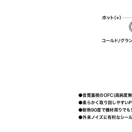
●音質重視のOFC(高純度
●柔らかく取り回しやすいP
●耐熱90度で機材周りでも
●外来ノイズに有利なシー