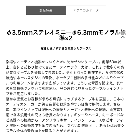
製品特長
テクニカルデータ
φ3.5mmステレオミニ―φ6.3mmモノラル標
準×2
音質と使いやすさを両立したケーブル
楽器やオーディオ機器をつなぐときに欠かせないケーブル。創業60年以
上、音にこだわり続けてきたオーディオテクニカは、これまで数多くの高
品質なケーブルを提供してきました。令和となった現在でも、配信文化の
浸透やホームスタジオの普及、ポータブル機器の多様化などによりケーブ
ルの利用シーンはますます広がっています。こうした背景を踏まえ、長年
の音響技術やノウハウを継承し、今の時代に見合ったケーブルラインナッ
プをご用意しました。
確かな品質とお客様が求める環境にマッチするケーブルを厳選し、日本の
オーディオメーカーが誇る音質をお求めやすい価格で提供します。さら
に、本ラインナップは楽器への接続とオーディオ機器への接続、両方に対
応できる汎用性の高さも特長となります。ギターやベース、キーボードな
ど楽器への接続から、アンプやミキサー、インターフェースなどオーディ
オ機器への接続まで対応できるため、つないだ機器同士、あるいは音響シ
ステム全体の音質向上を図ることができます。