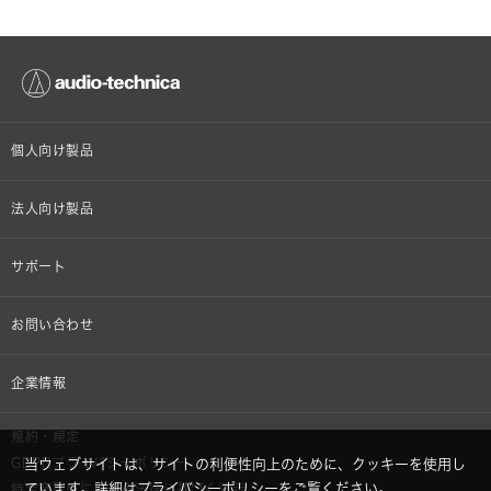
個人向け製品
オンラインストア限定
法人向け製品
ヘッドホン
設備音響機器
サポート
イヤホン
カラオケ機器製品
個人向け製品サポート
お問い合わせ
マイクロホン
産業用クリーニング製品
法人向け製品サポート
その他、メディア 取材関連等のお問い合わせ
企業情報
アナログ
OEM/ODM
Global Support
株式会社オーディオテクニカ
規約・規定
AVアクセサリー
半導体レーザー応用製品
当ウェブサイトは、サイトの利便性向上のために、クッキーを使用し
GDPRプライバシーポリシー
採用情報
ています。詳細は
プライバシーポリシー
をご覧ください。
特定商取引に関する法律に基づく表示