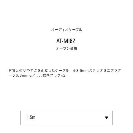
オーディオケーブル
AT-MI62 
オープン価格
音質と使いやすさを両立したケーブル：φ3.5mmステレオミニプラグ
―φ6.3mmモノラル標準プラグ×2
SELECT SIZE
1.5m
3.0m