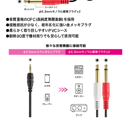
●音質重視のOFC(高純度無酸素銅)を採用
●接触抵抗が少なく、経年劣化に強い金メッキプラグ
●柔らかく取り回しやすいPVCシース
●耐熱90度で機材周りでも安心して使用可能