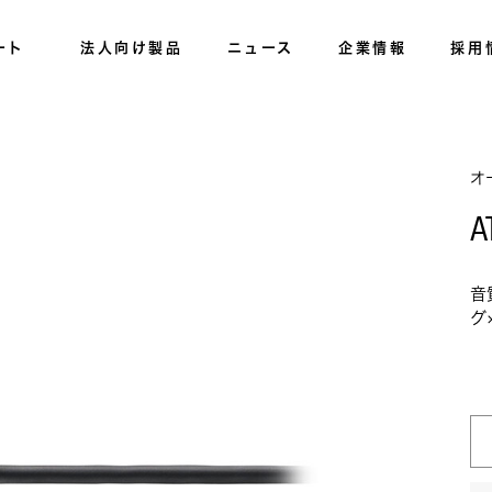
ート
法人向け製品
ニュース
企業情報
採用
オ
A
音
グ