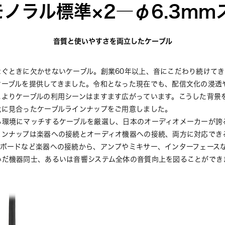
モノラル標準×2―φ6.3m
音質と使いやすさを両立したケーブル
なぐときに欠かせないケーブル。創業60年以上、音にこだわり続けて
ケーブルを提供してきました。令和となった現在でも、配信文化の浸透
によりケーブルの利用シーンはますます広がっています。こうした背景
代に見合ったケーブルラインナップをご用意しました。
る環境にマッチするケーブルを厳選し、日本のオーディオメーカーが誇
インナップは楽器への接続とオーディオ機器への接続、両方に対応でき
ーボードなど楽器への接続から、アンプやミキサー、インターフェース
いだ機器同士、あるいは音響システム全体の音質向上を図ることができ