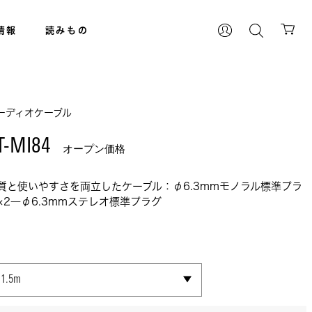
情報
読みもの
ーディオケーブル
T-MI84 
オープン価格
質と使いやすさを両立したケーブル：φ6.3mmモノラル標準プラ
×2―φ6.3mmステレオ標準プラグ
SELECT SIZE
1.5m
3.0m