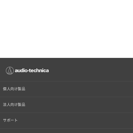
個人向け製品
オンラインストア限定
法人向け製品
ヘッドホン
設備音響機器
サポート
イヤホン
カラオケ機器製品