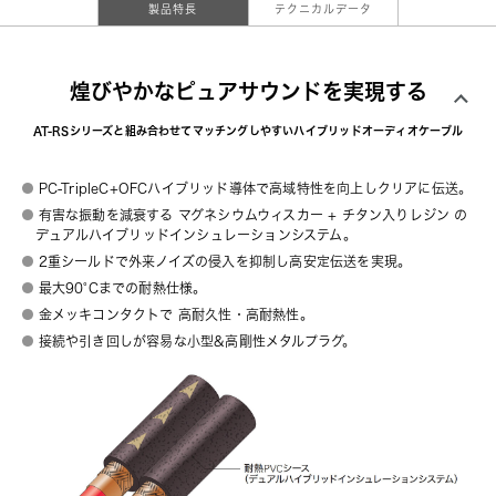
製品特長
テクニカルデータ
煌びやかなピュアサウンドを実現する
AT-RSシリーズと組み合わせてマッチングしやすいハイブリッドオーディオケーブル
PC-TripleC+OFCハイブリッド導体で高域特性を向上しクリアに伝送。
有害な振動を減衰する マグネシウムウィスカー + チタン入りレジン の
デュアルハイブリッドインシュレーションシステム。
2重シールドで外来ノイズの侵入を抑制し高安定伝送を実現。
最大90°Cまでの耐熱仕様。
金メッキコンタクトで 高耐久性・高耐熱性。
接続や引き回しが容易な小型&高剛性メタルプラグ。