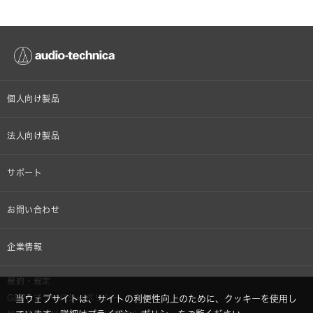
個人向け製品
オンラインストア限定
法人向け製品
ヘッドホン
設備音響機器
サポート
イヤホン
カラオケ機器製品
個人向け製品サポート
お問い合わせ
マイクロホン
産業用クリーニング製品
法人向け製品サポート
その他、メディア 取材関連等のお問い合わせ
企業情報
アナログ
OEM/ODM
Global Support
株式会社オーディオテクニカ
規約・規定
AVアクセサリー
半導体レーザー応用製品
当ウェブサイトは、サイトの利便性向上のために、クッキーを使用し
GDPRプライバシーポリシー
採用情報