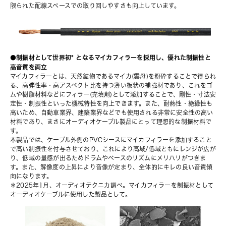
限られた配線スペースでの取り回しやすさも向上しています。
●制振材として世界初* となるマイカフィラーを採用し、優れた制振性と
高音質を両立
マイカフィラーとは、天然鉱物であるマイカ(雲母)を粉砕することで得られ
る、高弾性率・高アスペクト比を持つ薄い板状の補強材であり、これをゴ
ムや樹脂材料などにフィラー(充填剤)として添加することで、剛性・寸法安
定性・制振性といった機械特性を向上できます。また、耐熱性・絶縁性も
高いため、自動車業界、建築業界などでも使用される非常に安全性の高い
材料であり、まさにオーディオケーブル製品にとって理想的な制振材料で
す。
本製品では、ケーブル外側のPVCシースにマイカフィラーを添加すること
で高い制振性を付与させており、これにより高域/低域ともにレンジが広が
り、低域の量感が出るためドラムやベースのリズムにメリハリがつきま
す。また、解像度の上昇により音像が定まり、全体的にキレの良い音質傾
向になります。
＊2025年1月、オーディオテクニカ調べ。マイカフィラーを制振材として
オーディオケーブルに使用した製品として。