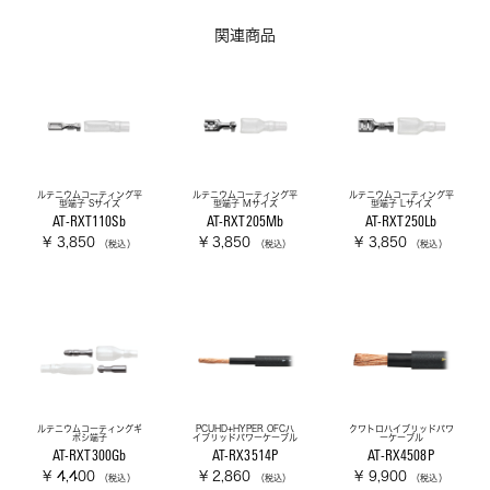
関連商品
ルテニウムコーティング平
ルテニウムコーティング平
ルテニウムコーティング平
型端子 Sサイズ
型端子 Mサイズ
型端子 Lサイズ
AT-RXT110Sb
AT-RXT205Mb
AT-RXT250Lb
¥ 3,850
¥ 3,850
¥ 3,850
（税込）
（税込）
（税込）
ルテニウムコーティングギ
PCUHD+HYPER OFCハ
クワトロハイブリッドパワ
ボシ端子
イブリッドパワーケーブル
ーケーブル
AT-RXT300Gb
AT-RX3514P
AT-RX4508P
¥ 4,400
¥ 2,860
¥ 9,900
（税込）
（税込）
（税込）