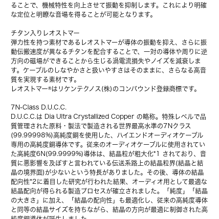
ることで、機械特性を向上させて振動を抑制します。これにより明確
な定位と明瞭な音場を得ることが可能となります。
チタン入りレオストマー
弾力性を持つ素材であるレオストマーが導体の振動を抑え、さらに振
動伝搬速度が異なるチタンを配合することで、一対の導体や周りに逆
方向の磁場ができることから生じる渦電流損失やノイズを減衰しま
す。ケーブルのしなやかさと扱いやすさはそのままに、さらなる高音
質を実現する素材です。
レオストマー®はリケンテクノス(株)のコンパウンド登録商標です。
7N-Class D.U.C.C.
D.U.C.C.は Dia Ultra Crystallized Copper の略称。特殊レベルで品
質管理された原料・製法で製造される世界最高水準の7Nクラス
(99.99998%)高純度銅を使用した、ハイエンドオーディオケーブル
専用の高純度銅導体です。従来のオーディオケーブルに使用されてい
た高純度6N(99.9999%)導体は、結晶粒が粗大化*1 されており、音
質に悪影響を及ぼすと言われている伝送系路上の結晶粒界(結晶と結
晶の境界面)が少ないという特長がありました。その後、導体の結晶
配向性*2に着目した研究が行われた結果、オーディオ用として最適な
結晶配向が得られる製造プロセスが確立されました。「純度」「結晶
の大きさ」に加え、「結晶の配向性」も最適化し、従来の高純度導体
と同等の結晶サイズを持ちながら、結晶の方向が最適に制御された高
純度銅導体が誕生しました。