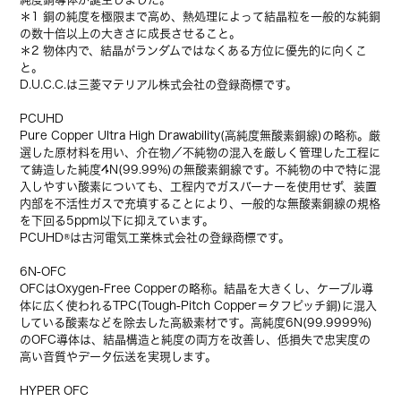
＊1 銅の純度を極限まで高め、熱処理によって結晶粒を一般的な純銅
の数十倍以上の大きさに成長させること。
＊2 物体内で、結晶がランダムではなくある方位に優先的に向くこ
と。
D.U.C.C.は三菱マテリアル株式会社の登録商標です。
PCUHD
Pure Copper Ultra High Drawability(高純度無酸素銅線)の略称。厳
選した原材料を用い、介在物／不純物の混入を厳しく管理した工程に
て鋳造した純度4N(99.99%)の無酸素銅線です。不純物の中で特に混
入しやすい酸素についても、工程内でガスバーナーを使用せず、装置
内部を不活性ガスで充填することにより、一般的な無酸素銅線の規格
を下回る5ppm以下に抑えています。
PCUHD®は古河電気工業株式会社の登録商標です。
6N-OFC
OFCはOxygen-Free Copperの略称。結晶を大きくし、ケーブル導
体に広く使われるTPC(Tough-Pitch Copper＝タフピッチ銅)に混入
している酸素などを除去した高級素材です。高純度6N(99.9999%)
のOFC導体は、結晶構造と純度の両方を改善し、低損失で忠実度の
高い音質やデータ伝送を実現します。
HYPER OFC