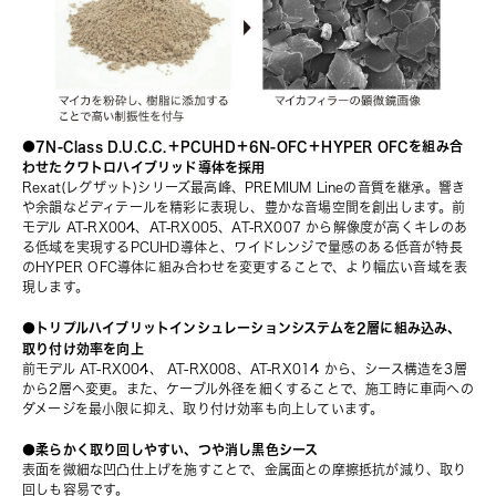
●7N-Class D.U.C.C.＋PCUHD＋6N-OFC＋HYPER OFCを組み合
わせたクワトロハイブリッド導体を採用
Rexat(レグザット)シリーズ最高峰、PREMIUM Lineの音質を継承。響き
や余韻などディテールを精彩に表現し、豊かな音場空間を創出します。前
モデル AT-RX004、AT-RX005、AT-RX007 から解像度が高くキレのあ
る低域を実現するPCUHD導体と、ワイドレンジで量感のある低音が特長
のHYPER OFC導体に組み合わせを変更することで、より幅広い音域を表
現します。
●トリプルハイブリットインシュレーションシステムを2層に組み込み、
取り付け効率を向上
前モデル AT-RX004、 AT-RX008、AT-RX014 から、シース構造を3層
から2層へ変更。また、ケーブル外径を細くすることで、施工時に車両への
ダメージを最小限に抑え、取り付け効率も向上しています。
●柔らかく取り回しやすい、つや消し黒色シース
表面を微細な凹凸仕上げを施すことで、金属面との摩擦抵抗が減り、取り
回しも容易です。