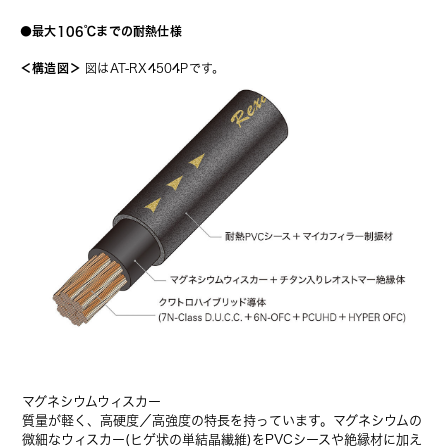
●最大106℃までの耐熱仕様
＜構造図＞
 図はAT-RX4504Pです。
マグネシウムウィスカー
質量が軽く、高硬度／高強度の特長を持っています。マグネシウムの
微細なウィスカー(ヒゲ状の単結晶繊維)をPVCシースや絶縁材に加え