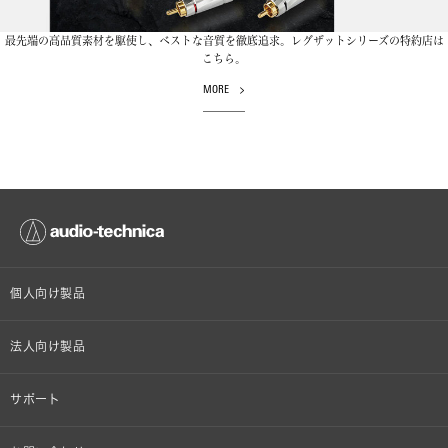
最先端の高品質素材を駆使し、ベストな音質を徹底追求。レグザットシリーズの特約店は
こちら。
MORE
個人向け製品
オンラインストア限定
法人向け製品
ヘッドホン
設備音響機器
サポート
イヤホン
カラオケ機器製品
個人向け製品サポート