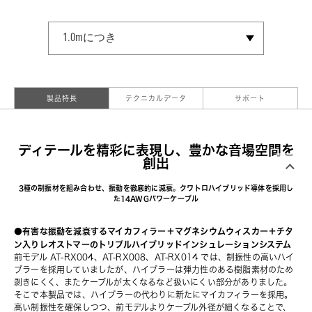
SELECT SIZE
1.0mにつき
製品特長
テクニカルデータ
サポート
ディテールを精彩に表現し、豊かな音場空間を
創出
3種の制振材を組み合わせ、振動を徹底的に減衰。クワトロハイブリッド導体を採用し
た14AWGパワーケーブル
●有害な振動を減衰するマイカフィラー＋マグネシウムウィスカー＋チタ
ン入りレオストマーのトリプルハイブリッドインシュレーションシステム
前モデル AT-RX004、AT-RX008、AT-RX014 では、制振性の高いハイ
ブラーを採用していましたが、ハイブラーは弾力性のある樹脂素材のため
剥きにくく、またケーブルが太くなるなど扱いにくい部分がありました。
そこで本製品では、ハイブラーの代わりに新たにマイカフィラーを採用。
高い制振性を確保しつつ、前モデルよりケーブル外径が細くなることで、