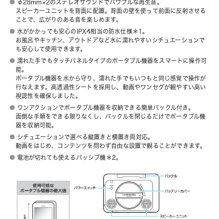
φ28mm×2のステレオサウンドでパワフルな再生音。
スピーカーユニットを背面に配置。背面の壁を使って前面に反射させる
ことで、広がりのある音を楽しめます。
水がかかっても安心のIPX4相当の防水仕様＊1。
お風呂やキッチン、アウトドアなど水に濡れやすいシチュエーションで
も安心して使用できます。
濡れた手でもタッチパネルタイプのポータブル機器をスマートに操作可
能。
ポータブル機器を水から守り、濡れた手でもいつもと同じ感覚で操作が
行なえます。高透過性シートを採用し、動画やワンセグが観やすい高い
視認性を確保しました。
ワンアクションでポータブル機器を収納できる簡単バックル付き。
面倒な手順をできる限りなくし、バックルを閉じるだけでポータブル機
器を収納可能。
シチュエーションで選べる縦置きと横置き両対応。
動画をはじめ、コンテンツを問わず自由な設置で観ることができます。
電池が切れても使えるパッシブ機＊2。