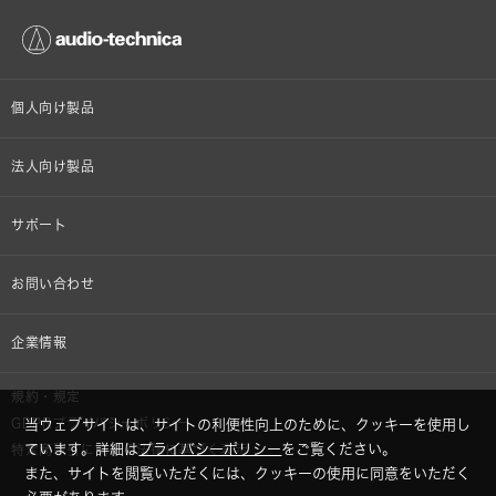
個人向け製品
オンラインストア限定
法人向け製品
ヘッドホン
設備音響機器
サポート
イヤホン
カラオケ機器製品
個人向け製品サポート
お問い合わせ
マイクロホン
産業用クリーニング製品
法人向け製品サポート
その他、メディア 取材関連等のお問い合わせ
企業情報
アナログ
OEM/ODM
Global Support
株式会社オーディオテクニカ
規約・規定
AVアクセサリー
半導体レーザー応用製品
当ウェブサイトは、サイトの利便性向上のために、クッキーを使用し
GDPRプライバシーポリシー
採用情報
ています。詳細は
プライバシーポリシー
をご覧ください。
特定商取引に関する法律に基づく表示
車載製品
また、サイトを閲覧いただくには、クッキーの使用に同意をいただく