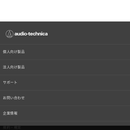
個人向け製品
オンラインストア限定
法人向け製品
ヘッドホン
設備音響機器
サポート
イヤホン
カラオケ機器製品
個人向け製品サポート
お問い合わせ
マイクロホン
産業用クリーニング製品
法人向け製品サポート
その他、メディア 取材関連等のお問い合わせ
企業情報
アナログ
OEM/ODM
Global Support
株式会社オーディオテクニカ
規約・規定