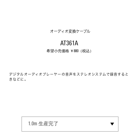
オーディオ変換ケーブル
AT361A 
希望小売価格 ￥
880
（税込）
デジタルオーディオプレーヤーの音声をステレオシステムで録音すると
きなどに。
SELECT SIZE
1.0m
生産完了
1.5m
2.0m
3.0m
生産完了
生産完了
生産完了