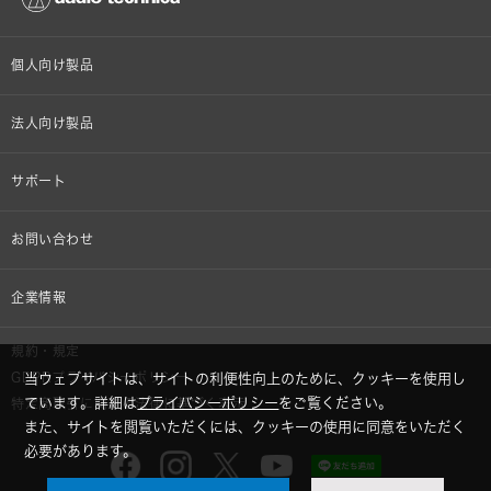
個人向け製品
オンラインストア限定
法人向け製品
ヘッドホン
設備音響機器
サポート
イヤホン
カラオケ機器製品
個人向け製品サポート
お問い合わせ
マイクロホン
産業用クリーニング製品
法人向け製品サポート
その他、メディア 取材関連等のお問い合わせ
企業情報
アナログ
OEM/ODM
Global Support
株式会社オーディオテクニカ
規約・規定
AVアクセサリー
半導体レーザー応用製品
GDPRプライバシーポリシー
当ウェブサイトは、サイトの利便性向上のために、クッキーを使用し
採用情報
ています。詳細は
プライバシーポリシー
をご覧ください。
特定商取引に関する法律に基づく表示
車載製品
また、サイトを閲覧いただくには、クッキーの使用に同意をいただく
GLOBAL-オーディオテクニカ
必要があります。
部品/付属品