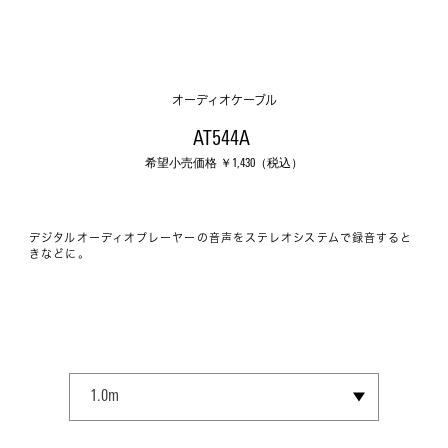
オーディオケーブル
AT544A 
希望小売価格 ￥
1,430
（税込）
デジタルオーディオプレーヤーの音声をステレオシステムで録音すると
きなどに。
SELECT SIZE
1.0m
1.5m
3.0m