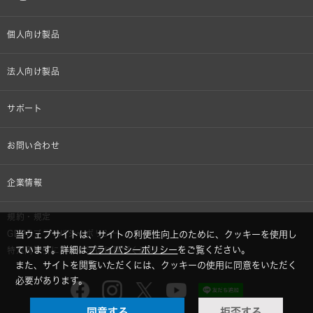
個人向け製品
オンラインストア限定
法人向け製品
ヘッドホン
設備音響機器
サポート
イヤホン
カラオケ機器製品
個人向け製品サポート
お問い合わせ
マイクロホン
産業用クリーニング製品
法人向け製品サポート
その他、メディア 取材関連等のお問い合わせ
企業情報
アナログ
OEM/ODM
Global Support
株式会社オーディオテクニカ
規約・規定
AVアクセサリー
半導体レーザー応用製品
当ウェブサイトは、サイトの利便性向上のために、クッキーを使用し
GDPRプライバシーポリシー
採用情報
ています。詳細は
プライバシーポリシー
をご覧ください。
特定商取引に関する法律に基づく表示
車載製品
また、サイトを閲覧いただくには、クッキーの使用に同意をいただく
必要があります。
GLOBAL-オーディオテクニカ
部品/付属品
同意する
拒否する
audio-technica MIMIO