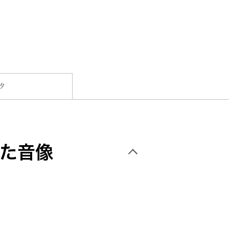
タ
した音像