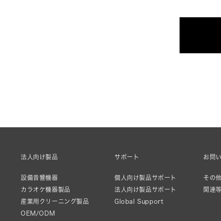
法人向け製品
サポート
お問
設備音響機器
個人向け製品サポート
その他
カラオケ機器製品
法人向け製品サポート
関連
産業用クリーニング製品
Global Support
OEM/ODM