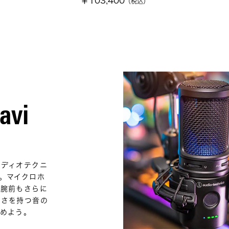
￥103,400
（税込）
avi
ーディオテクニ
。マイクロホ
の腕前もさらに
深さを持つ音の
めよう。