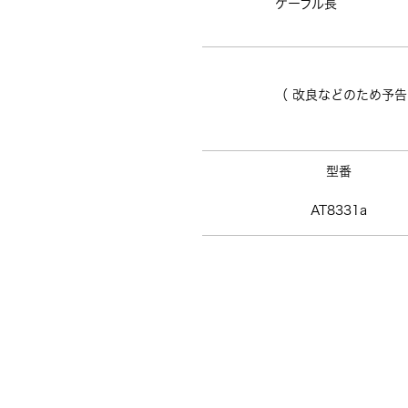
ケーブル長
（ 改良などのため予
型番
AT8331a