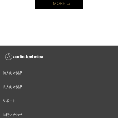
MORE
個人向け製品
オンラインストア限定
法人向け製品
ヘッドホン
設備音響機器
サポート
イヤホン
カラオケ機器製品
個人向け製品サポート
お問い合わせ