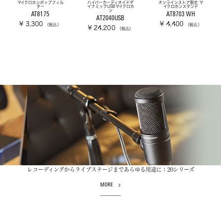
マイクロホンポップフィル
ハイパーカーディオイドダ
オンラインストア限定 マ
ター
イナミックUSBマイクロホ
イクロホンスタンド
ン
AT8175
AT8703 WH
AT2040USB
¥ 3,300
¥ 4,400
（税込）
（税込）
¥ 24,200
（税込）
レコーディングからライブステージまであらゆる用途に：20シリーズ
MORE