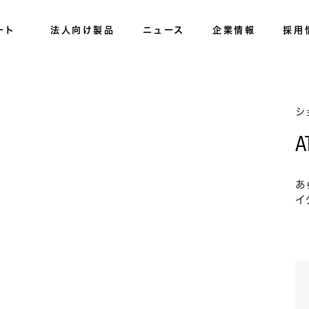
ート
法人向け製品
ニュース
企業情報
採用
シ
A
あ
イ