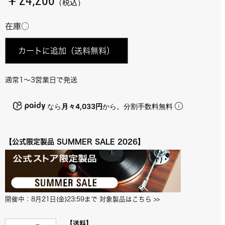
￥24,200
（税込）
在庫○
カートに追加
（送料無料）
通常1～3営業日で発送
なら
月々4,033円
から。分割手数料無料
【公式限定製品 SUMMER SALE 2026】
開催中：8月21日(金)23:59まで 対象製品はこちら
 >>
【送料】