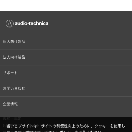
個人向け製品
オンラインストア限定
法人向け製品
ヘッドホン
設備音響機器
サポート
イヤホン
カラオケ機器製品
個人向け製品サポート
お問い合わせ
マイクロホン
産業用クリーニング製品
法人向け製品サポート
その他、メディア 取材関連等のお問い合わせ
企業情報
アナログ
OEM/ODM
Global Support
株式会社オーディオテクニカ
規約・規定
AVアクセサリー
半導体レーザー応用製品
GDPRプライバシーポリシー
当ウェブサイトは、サイトの利便性向上のために、クッキーを使用し
採用情報