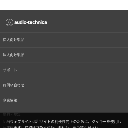
個人向け製品
オンラインストア限定
法人向け製品
ヘッドホン
設備音響機器
サポート
イヤホン
カラオケ機器製品
個人向け製品サポート
お問い合わせ
マイクロホン
産業用クリーニング製品
法人向け製品サポート
その他、メディア 取材関連等のお問い合わせ
企業情報
アナログ
OEM/ODM
Global Support
株式会社オーディオテクニカ
規約・規定
AVアクセサリー
半導体レーザー応用製品
当ウェブサイトは、サイトの利便性向上のために、クッキーを使用し
GDPRプライバシーポリシー
採用情報
ています。詳細は
プライバシーポリシー
をご覧ください。