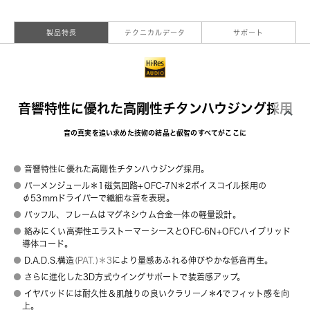
製品特長
テクニカルデータ
サポート
音響特性に優れた高剛性チタンハウジング採用
音の真実を追い求めた技術の結晶と叡智のすべてがここに
音響特性に優れた高剛性チタンハウジング採用。
パーメンジュール＊1磁気回路+OFC-7N＊2ボイスコイル採用の
φ53mmドライバーで繊細な音を表現。
バッフル、フレームはマグネシウム合金一体の軽量設計。
絡みにくい高弾性エラストーマーシースとOFC-6N+OFCハイブリッド
導体コード。
D.A.D.S.構造
(PAT.)＊3
により量感あふれる伸びやかな低音再生。
さらに進化した3D方式ウイングサポートで装着感アップ。
イヤパッドには耐久性＆肌触りの良いクラリーノ＊4でフィット感を向
上。