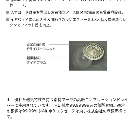
体コード。
入力コードは左右両出し左右独立アース線(4芯)構造の音質重視設計。
イヤパッドには耐久性＆肌触りの良いエクセーヌ＊3と低反撥発泡ウレ
タンでフィット感を向上。
＊1 優れた磁気特性を持つ素材で一部の高級コンプレッションドライ
バーに使用されています。 ＊2 純度99.99999％の無酸素銅。通常
の銅線は99.99% (4N) ＊3 エクセーヌは東レ株式会社の登録商標で
す。