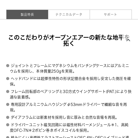
製品特長
テクニカルデータ
サポート
このこだわりがオープンエアーの新たな地平を
拓く
ジョイントとフレームにマグネシウムをパンチングケースにはアルミニ
ウムを採用し、本体質量250gを実現。
ヘッドバンドには超弾性特性の形状記憶合金を採用し安定した側圧を確
保。
フレーム回転部のベアリングと3D方式ウイングサポート(PAT.)により快
適な装着感。
専用設計アルミニウムハウジングφ53mmドライバーで繊細な音を再
現。
ダイアフラムには新素材を採用し音に厚みと自然な音場を再現。
ドライバーユニット磁気回路には磁性材料パーメンジュール＊1、高純
度OFC-7N＊2ボビン巻きボイスコイルを採用。
絡みにくい高弾性エラストマーシースとOFC-6N+OFCハイブリッド導