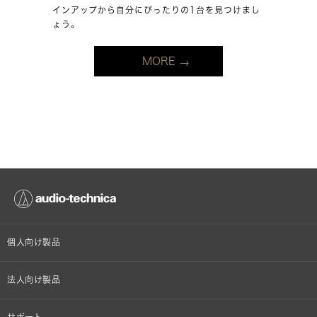
インアップから自分にぴったりの1台を見つけまし
ょう。
MORE
個人向け製品
オンラインストア限定
法人向け製品
ヘッドホン
設備音響機器