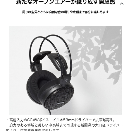
新たなオープンエアーが織り成す開放感
周りの空気とともに自然な音の鳴りや余韻まで存分に楽しめます
・高耐入力のCCAWボイスコイルφ53mmドライバーで広帯域再生。
　迫力のある低域と美しい中高域まで再現する新開発の大口径ドライバー
により、広帯域再生を実現します。