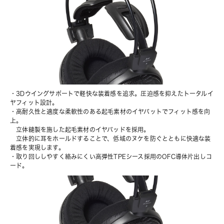
・3Dウイングサポートで軽快な装着感を追求。圧迫感を抑えたトータルイ
ヤフィット設計。
・高耐久性と適度な柔軟性のある起毛素材のイヤパットでフィット感を向
上。
　立体縫製を施した起毛素材のイヤパッドを採用。
　立体的に耳をホールドすることで、低域のヌケを防ぐとともに快適な装
着感を実現します。
・取り回ししやすく絡みにくい高弾性TPEシース採用のOFC導体片出しコ
ード。