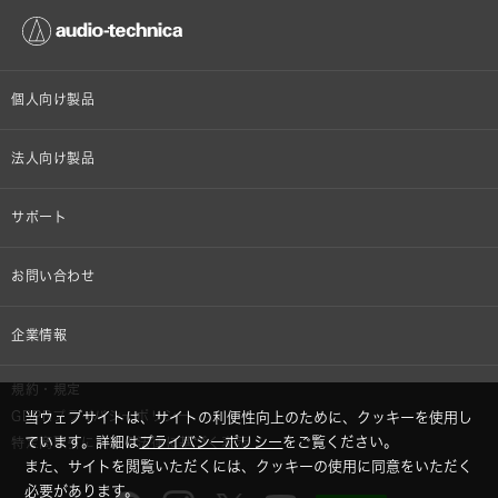
個人向け製品
オンラインストア限定
法人向け製品
ヘッドホン
設備音響機器
サポート
イヤホン
カラオケ機器製品
個人向け製品サポート
お問い合わせ
マイクロホン
産業用クリーニング製品
法人向け製品サポート
その他、メディア 取材関連等のお問い合わせ
企業情報
アナログ
OEM/ODM
Global Support
株式会社オーディオテクニカ
規約・規定
AVアクセサリー
半導体レーザー応用製品
当ウェブサイトは、サイトの利便性向上のために、クッキーを使用し
GDPRプライバシーポリシー
採用情報
ています。詳細は
プライバシーポリシー
をご覧ください。
特定商取引に関する法律に基づく表示
車載製品
また、サイトを閲覧いただくには、クッキーの使用に同意をいただく
必要があります。
GLOBAL-オーディオテクニカ