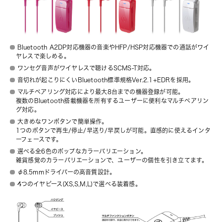
Bluetooth
A2DP対応機器の音楽やHFP/HSP対応機器での通話がワイ
ヤレスで楽しめる。
ワンセグ音声がワイヤレスで聴けるSCMS-T対応。
音切れが起こりにくい
Bluetooth
標準規格Ver.2.1+EDRを採用。
マルチぺアリング対応により最大8台までの機器登録が可能。
複数の
Bluetooth
搭載機器を所有するユーザーに便利なマルチペアリン
グ対応。
大きめなワンボタンで簡単操作。
1つのボタンで再生/停止/早送り/早戻しが可能。直感的に使えるインタ
ーフェースです。
選べる全6色のポップなカラーバリエーション。
雑貨感覚のカラーバリエーションで、ユーザーの個性を引き立てます。
φ8.5mmドライバーの高音質設計。
4つのイヤピース(XS,S,M,L)で選べる装着感。