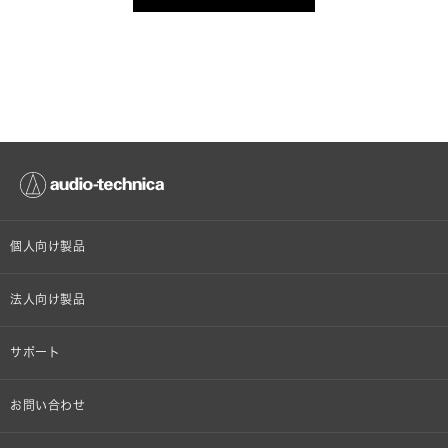
個人向け製品
オンラインストア限定
法人向け製品
ヘッドホン
設備音響機器
サポート
イヤホン
カラオケ機器製品
個人向け製品サポート
お問い合わせ
マイクロホン
産業用クリーニング製品
法人向け製品サポート