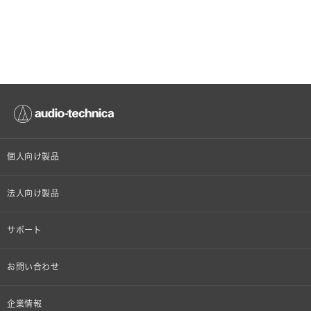
個人向け製品
オンラインストア限定
法人向け製品
ヘッドホン
設備音響機器
サポート
イヤホン
カラオケ機器製品
個人向け製品サポート
お問い合わせ
マイクロホン
産業用クリーニング製品
法人向け製品サポート
その他、メディア 取材関連等のお問い合わせ
企業情報