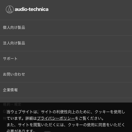
個人向け製品
オンラインストア限定
法人向け製品
ヘッドホン
設備音響機器
サポート
イヤホン
カラオケ機器製品
個人向け製品サポート
お問い合わせ
マイクロホン
産業用クリーニング製品
法人向け製品サポート
その他、メディア 取材関連等のお問い合わせ
企業情報
アナログ
OEM/ODM
Global Support
株式会社オーディオテクニカ
規約・規定
AVアクセサリー
半導体レーザー応用製品
GDPRプライバシーポリシー
当ウェブサイトは、サイトの利便性向上のために、クッキーを使用し
採用情報
ています。詳細は
プライバシーポリシー
をご覧ください。
特定商取引に関する法律に基づく表示
車載製品
また、サイトを閲覧いただくには、クッキーの使用に同意をいただく
GLOBAL-オーディオテクニカ
必要があります。