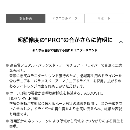
製品特長
テクニカルデータ
サポート
超解像度の“PRO”の音がさらに鮮明に
新たな装着感で堪能する優れたモニターサウンド
高音質デュアル・バランスド・アーマチュア・ドライバーで音源に忠実
な表現力。
音源に忠実なモニターサウンド獲得のため、低域再生用のドライバーを
含むデュアル・バランスド・アーマチュアドライバーを採用。広がりの
あるワイドレンジ再生をお楽しみいただけます。
ホーン形状の導管が音響放射抵抗を軽減する、ACOUSTIC
HORN(PAT.P)採用。
空気の振動が放射状に伝わるホーン形状の導管を採用し、音の伝搬を向
上させました。ドライバーの再生音をより忠実に伝えられ、繊細な表現
も可能です。
専用設計のネットワークにより低域から高域までつながりのある再生を
実現。