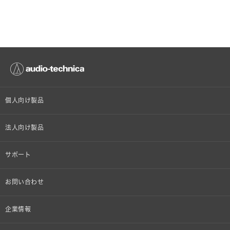
個人向け製品
オンラインストア限定
法人向け製品
ヘッドホン
設備音響機器
サポート
イヤホン
カラオケ機器製品
個人向け製品サポート
お問い合わせ
マイクロホン
産業用クリーニング製品
法人向け製品サポート
その他、メディア 取材関連等のお問い合わせ
企業情報
アナログ
OEM/ODM
Global Support