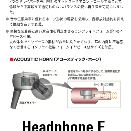
2つのドライバーを専用設計のネットワークでコントロールすることで、
低域から中高域まで途切れのないバランスの良い再生音を可能にしまし
た。
音の伝搬効率に優れるホーン形状の導管を採用し、音響放射抵抗を抑え
て繊細な音まで表現。
軽快な装着感と高い遮音性を両立させるコンプライ™フォーム(発泡)イ
ヤピース付属。
人の体温でイヤピースの素材が非常に柔らかくなり、耳の内側に圧迫感
なく密着するコンプライ社製フォームイヤピースMサイズを付属。
Headphone E