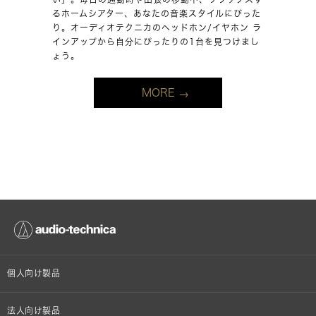
るホームシアター、あなたの音楽スタイルにぴった
り。オーディオテクニカのヘッドホン/イヤホン ラ
インアップから自分にぴったりの1台を見つけまし
ょう。
MORE
個人向け製品
オンラインストア限定
法人向け製品