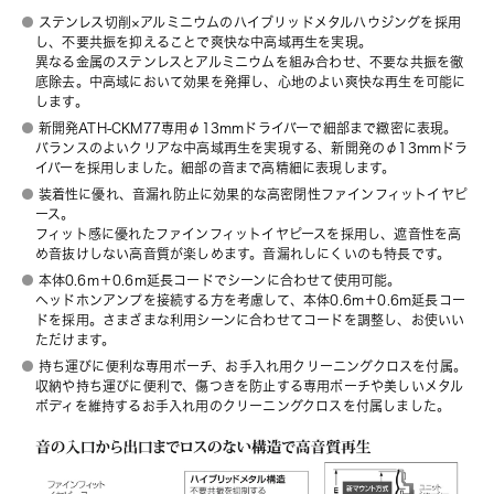
ステンレス切削×アルミニウムのハイブリッドメタルハウジングを採用
し、不要共振を抑えることで爽快な中高域再生を実現。
異なる金属のステンレスとアルミニウムを組み合わせ、不要な共振を徹
底除去。中高域において効果を発揮し、心地のよい爽快な再生を可能に
します。
新開発ATH-CKM77専用φ13mmドライバーで細部まで緻密に表現。
バランスのよいクリアな中高域再生を実現する、新開発のφ13mmドラ
イバーを採用しました。細部の音まで高精細に表現します。
装着性に優れ、音漏れ防止に効果的な高密閉性ファインフィットイヤピ
ース。
フィット感に優れたファインフィットイヤピースを採用し、遮音性を高
め音抜けしない高音質が楽しめます。音漏れしにくいのも特長です。
本体0.6m＋0.6m延長コードでシーンに合わせて使用可能。
ヘッドホンアンプを接続する方を考慮して、本体0.6m＋0.6m延長コー
ドを採用。さまざまな利用シーンに合わせてコードを調整し、お使いい
ただけます。
持ち運びに便利な専用ポーチ、お手入れ用クリーニングクロスを付属。
収納や持ち運びに便利で、傷つきを防止する専用ポーチや美しいメタル
ボディを維持するお手入れ用のクリーニングクロスを付属しました。