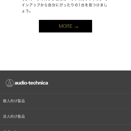
インアップから自分にぴったりの1台を見つけまし
ょう。
MORE
個人向け製品
オンラインストア限定
法人向け製品
ヘッドホン
設備音響機器