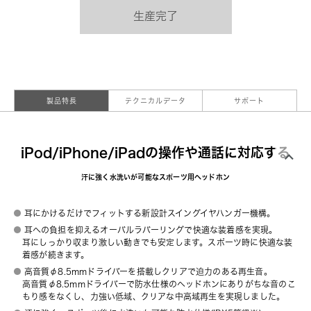
生産完了
製品特長
テクニカルデータ
サポート
iPod/iPhone/iPadの操作や通話に対応する
汗に強く水洗いが可能なスポーツ用ヘッドホン
耳にかけるだけでフィットする新設計スイングイヤハンガー機構。
耳への負担を抑えるオーバルラバーリングで快適な装着感を実現。
耳にしっかり収まり激しい動きでも安定します。スポーツ時に快適な装
着感が続きます。
高音質φ8.5mmドライバーを搭載しクリアで迫力のある再生音。
高音質φ8.5mmドライバーで防水仕様のヘッドホンにありがちな音のこ
もり感をなくし、力強い低域、クリアな中高域再生を実現しました。