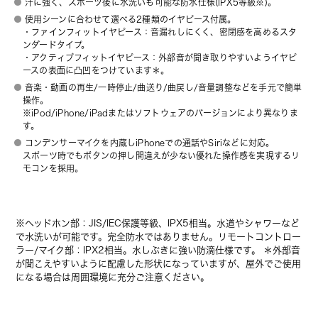
汗に強く、スポーツ後に水洗いも可能な防水仕様(IPX5等級※)。
使用シーンに合わせて選べる2種類のイヤピース付属。
・ファインフィットイヤピース：音漏れしにくく、密閉感を高めるスタ
ンダードタイプ。
・アクティブフィットイヤピース：外部音が聞き取りやすいようイヤピ
ースの表面に凸凹をつけています＊。
音楽・動画の再生/一時停止/曲送り/曲戻し/音量調整などを手元で簡単
操作。
※iPod/iPhone/iPadまたはソフトウェアのバージョンにより異なりま
す。
コンデンサーマイクを内蔵しiPhoneでの通話やSiriなどに対応。
スポーツ時でもボタンの押し間違えが少ない優れた操作感を実現するリ
モコンを採用。
※ヘッドホン部：JIS/IEC保護等級、IPX5相当。水道やシャワーなど
で水洗いが可能です。完全防水ではありません。リモートコントロー
ラー/マイク部：IPX2相当。水しぶきに強い防滴仕様です。 ＊外部音
が聞こえやすいように配慮した形状になっていますが、屋外でご使用
になる場合は周囲環境に充分ご注意ください。