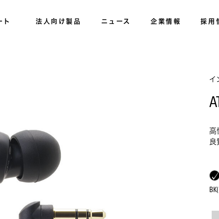
ート
法人向け製品
ニュース
企業情報
採用
イ
A
高
良
B