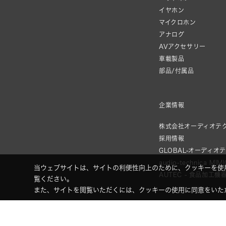
イヤホン
マイクロホン
アナログ
AVアクセサリー
車載製品
部品/付属品
企業情報
株式会社オーディオテ
採用情報
GLOBAL-オーディオ
audio-technica MIM
当ウェブサイトは、サイトの利便性向上のために、クッキーを使
AUTEC - 食品加工機
覧ください。
また、サイトを閲覧いただくには、クッキーの使用に同意をいた