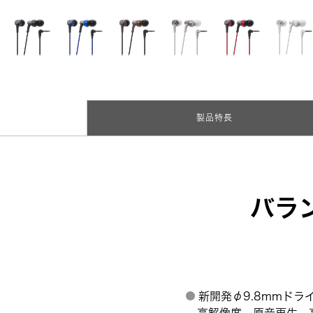
製品特長
バラ
新開発φ9.8mmド