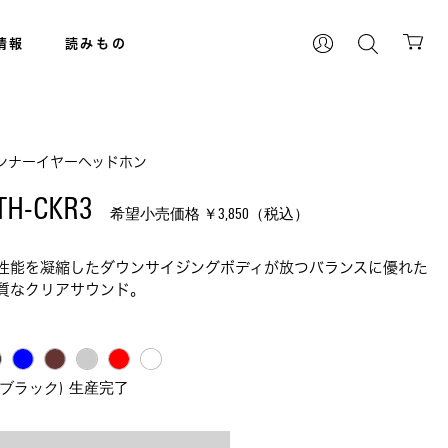
情報
読みもの
ンナーイヤーヘッドホン
TH-CKR3 
希望小売価格 ￥
3,850
（税込）
性能を凝縮したダウンサイジングボディが放つバランスに優れた
質なクリアサウンド。
K(ブラック)  生産完了