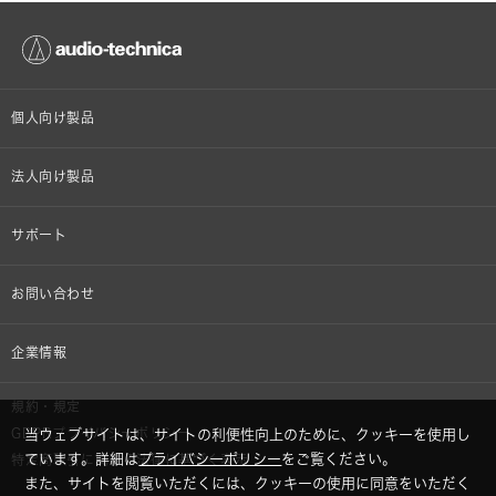
個人向け製品
オンラインストア限定
法人向け製品
ヘッドホン
設備音響機器
サポート
イヤホン
カラオケ機器製品
個人向け製品サポート
お問い合わせ
マイクロホン
産業用クリーニング製品
法人向け製品サポート
その他、メディア 取材関連等のお問い合わせ
企業情報
アナログ
OEM/ODM
Global Support
株式会社オーディオテクニカ
規約・規定
AVアクセサリー
半導体レーザー応用製品
当ウェブサイトは、サイトの利便性向上のために、クッキーを使用し
GDPRプライバシーポリシー
採用情報
ています。詳細は
プライバシーポリシー
をご覧ください。
特定商取引に関する法律に基づく表示
車載製品
また、サイトを閲覧いただくには、クッキーの使用に同意をいただく