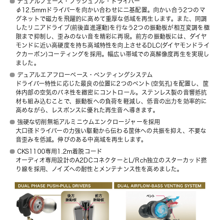
デュアルフェーズ・プッシュプル・ドライバー
φ12.5mmドライバーを向かい合わせに二基配置。向かい合う2つのマ
グネットで磁力を飛躍的に高めて重厚な低域を再生します。また、同調
したリニアドライブ(前後直進運動)を行なう2つの振動板が相互変調を極
限まで抑制し、歪みのない音を精彩に再現。前方の振動板には、ダイヤ
モンドに近い高硬度を持ち高域特性を向上させるDLC(ダイヤモンドライ
クカーボン)コーティングを採用。幅広い帯域での高解像度再生を実現し
ました。
デュアルエアフローベース・ベンティングシステム
ドライバー特性に応じた最良の位置に2つのベント(空気孔)を配置し、筐
体内部の空気のバネ性を緻密にコントロール。ステンレス製の音響抵抗
材も組み込むことで、振動板への負荷を軽減し、低音の出力を効率的に
高めながら、レスポンスに優れた再生音へ導きます。
強硬な切削無垢アルミニウムエンクロージャーを採用
大口径ドライバーの力強い駆動から伝わる筐体への共振を抑え、不要な
音歪みを低減。伸びのある中高域を再生します。
CKS1100専用1.2m着脱コード
オーディオ専用設計のA2DCコネクタ
ー
とL/Rch独立のスターカッド撚
り線を採用、ノイズへの耐性とメンテナンス性を高めました。