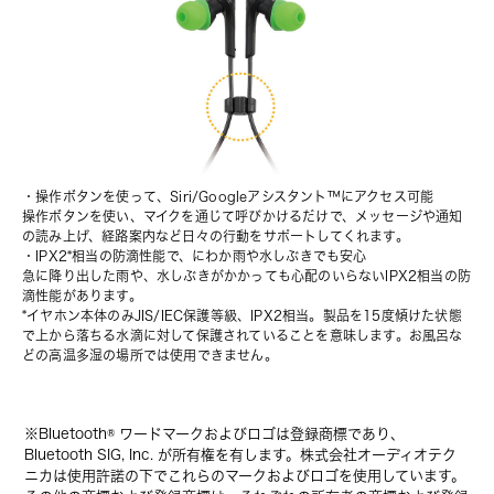
・操作ボタンを使って、Siri/Googleアシスタント™にアクセス可能
操作ボタンを使い、マイクを通じて呼びかけるだけで、メッセージや通知
の読み上げ、経路案内など日々の行動をサポートしてくれます。
・IPX2*相当の防滴性能で、にわか雨や水しぶきでも安心
急に降り出した雨や、水しぶきがかかっても心配のいらないIPX2相当の防
滴性能があります。
*イヤホン本体のみJIS/IEC保護等級、IPX2相当。製品を15度傾けた状態
で上から落ちる水滴に対して保護されていることを意味します。お風呂な
どの高温多湿の場所では使用できません。
※Bluetooth® ワードマークおよびロゴは登録商標であり、
Bluetooth SIG, Inc. が所有権を有します。株式会社オーディオテク
ニカは使用許諾の下でこれらのマークおよびロゴを使用しています。