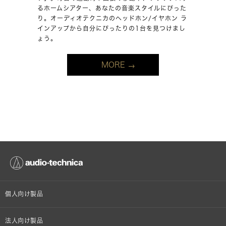
るホームシアター、あなたの音楽スタイルにぴった
り。オーディオテクニカのヘッドホン/イヤホン ラ
インアップから自分にぴったりの1台を見つけまし
ょう。
MORE
個人向け製品
オンラインストア限定
法人向け製品