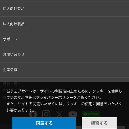
個人向け製品
オンラインストア限定
法人向け製品
ヘッドホン
設備音響機器
サポート
イヤホン
カラオケ機器製品
個人向け製品サポート
お問い合わせ
マイクロホン
産業用クリーニング製品
法人向け製品サポート
その他、メディア 取材関連等のお問い合わせ
企業情報
アナログ
OEM/ODM
Global Support
株式会社オーディオテクニカ
規約・規定
AVアクセサリー
半導体レーザー応用製品
当ウェブサイトは、サイトの利便性向上のために、クッキーを使用し
GDPRプライバシーポリシー
採用情報
ています。詳細は
プライバシーポリシー
をご覧ください。
特定商取引に関する法律に基づく表示
車載製品
また、サイトを閲覧いただくには、クッキーの使用に同意をいただく
必要があります。
GLOBAL-オーディオテクニカ
部品/付属品
同意する
拒否する
audio-technica MIMIO
公式オンラインストア価格