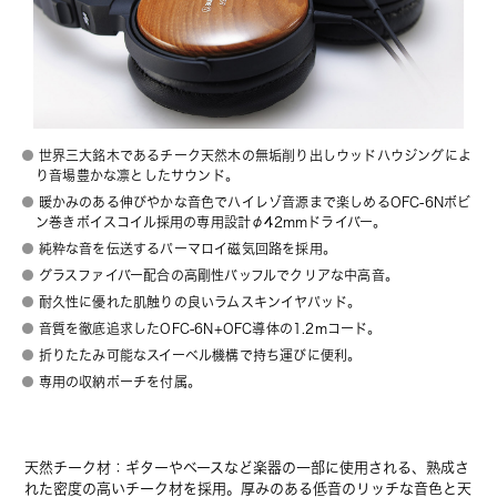
世界三大銘木であるチーク天然木の無垢削り出しウッドハウジングによ
り音場豊かな凛としたサウンド。
暖かみのある伸びやかな音色でハイレゾ音源まで楽しめるOFC-6Nボビ
ン巻きボイスコイル採用の専用設計φ42mmドライバー。
純粋な音を伝送するパーマロイ磁気回路を採用。
グラスファイバー配合の高剛性バッフルでクリアな中高音。
耐久性に優れた肌触りの良いラムスキンイヤパッド。
音質を徹底追求したOFC-6N+OFC導体の1.2mコード。
折りたたみ可能なスイーベル機構で持ち運びに便利。
専用の収納ポーチを付属。
天然チーク材：ギターやベースなど楽器の一部に使用される、熟成さ
れた密度の高いチーク材を採用。厚みのある低音のリッチな音色と天