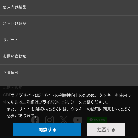
個人向け製品
オンラインストア限定
法人向け製品
ヘッドホン
設備音響機器
サポート
イヤホン
カラオケ機器製品
個人向け製品サポート
お問い合わせ
マイクロホン
産業用クリーニング製品
法人向け製品サポート
その他、メディア 取材関連等のお問い合わせ
企業情報
アナログ
OEM/ODM
Global Support
株式会社オーディオテクニカ
規約・規定
AVアクセサリー
半導体レーザー応用製品
当ウェブサイトは、サイトの利便性向上のために、クッキーを使用し
GDPRプライバシーポリシー
採用情報
ています。詳細は
プライバシーポリシー
をご覧ください。
特定商取引に関する法律に基づく表示
車載製品
また、サイトを閲覧いただくには、クッキーの使用に同意をいただく
必要があります。
GLOBAL-オーディオテクニカ
部品/付属品
同意する
拒否する
audio-technica MIMIO