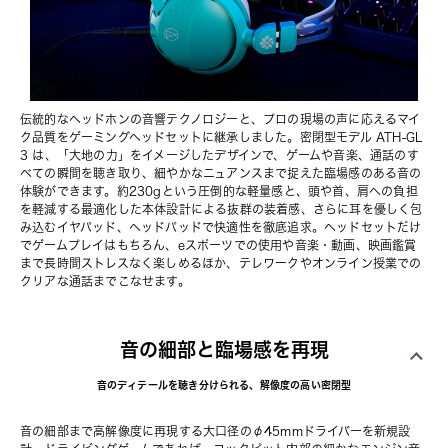
伝統的なヘッドホンの音響テクノロジーと、プロの現場の声に応えるマイ
ク品質をゲーミングヘッドセットに継承しました。
密閉型モデル ATH-GL
3
 は、「大地の力」をイメージしたデザインで、ゲームや音楽、通話のす
べての瞬間を聴き取り、細やかなニュアンスまで捉えた臨場感のある音の
体験ができます。約230gという圧倒的な軽量感と、頭や首、肩への負担
を軽減する最適化した本体設計による抜群の装着感、さらに耳を優しく包
み込むイヤパッド、ヘッドパッドで快適性を徹底追求。ヘッドセットだけ
でゲームプレイはもちろん、eスポーツでの使用や音楽・動画、映画鑑賞
まで長時間ストレスなく楽しめるほか、テレワークやオンライン授業での
クリアな通話までこなせます。
音の細部と臨場感を再現
音のディテールを聴き分けられる、解像度の高い密閉型
音の細部まで高解像度に再現する大口径のφ45mmドライバーを新規設