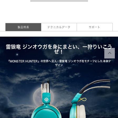
製品特長
テクニカルデータ
サポート
雷狼竜 ジンオウガを身にまとい、一狩りいこう
ぜ！
『MONSTER HUNTER』の世界へ没入：雷狼竜 ジンオウガをモチーフにした本体デ
ザイン