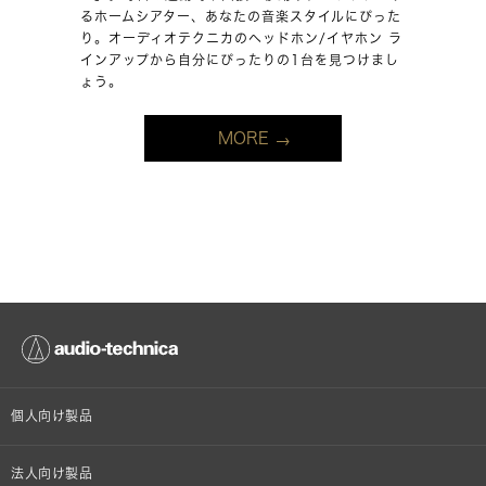
るホームシアター、あなたの音楽スタイルにぴった
り。オーディオテクニカのヘッドホン/イヤホン ラ
インアップから自分にぴったりの1台を見つけまし
ょう。
MORE
個人向け製品
オンラインストア限定
法人向け製品