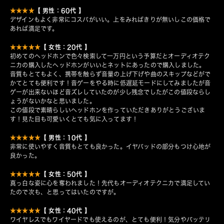
【 男性：60代 】
★★★★
デザインもよく非常にコスパがいい。上をみればきりが無いしこの価格で
あれば満足です。
【 女性：20代 】
★★★★★
初めてのヘッドホンで色々検索して一万円という予算だとオーディオテク
ニカの購入したヘッドホンがいいとネットにあったので購入しました。
音質もとてもよく、携帯を触らず音量の上げ下げや曲のスキップなどがで
かてとても便利です！音ゲーをやる時に低遅延モードにしてみましたが音
ゲーが出来ないほど音ズレしていたのが少し残念でしたがこの値段ならし
ょうがないかなと思いました。
この値段で素晴らしいヘッドホンを作っていただきありがとうございま
す！見た目も可愛いくとても気に入ってます！
【 男性：10代 】
★★★★★
非常に使いやすく音質もとても良かった。イヤパッドの部分もつけ心地が
良かった。
【 女性：50代 】
★★★★★
真っ白な姿に心を奪われました！先代もオーディオテクニカで満足してい
たので次も、と思ってはいたのですが。
【 女性：40代 】
★★★★★
ワイヤレスでもワイヤードでも使えるのが、とても便利！気分やバッテリ