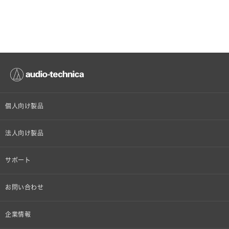
個人向け製品
オンラインストア限定
法人向け製品
ヘッドホン
設備音響機器
サポート
イヤホン
カラオケ機器製品
個人向け製品サポート
お問い合わせ
マイクロホン
産業用クリーニング製品
法人向け製品サポート
その他、メディア 取材関連等のお問い合わせ
企業情報
アナログ
OEM/ODM