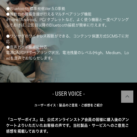
●Bluetooth 標準規格Ver.5.0準拠
●複数台の機器登録が行えるマルチペアリング機能
iPhone/Android、PC/タブレットなど、よく使う機器と一度ペアリング
しておけば、2回目以降のBluetooth接続が簡単に行えます。
●ワンセグのワイヤレス視聴ができる、コンテンツ保護方式SCMS-Tに対
応
●音声ガイド機能に対応
電源ON/OFFやペアリング状況、電池残量のレベル(High、Medium、Lo
w)を音声でお知らせします。
- USER VOICE -
ユーザーボイス：製品のご意見・ご感想をご紹介
「ユーザーボイス」は、公式オンラインストア会員の皆様に購入後のアン
ケートよりいただいたお客様の声です。当社製品・サービスへのご意見ご
感想を掲載しております。