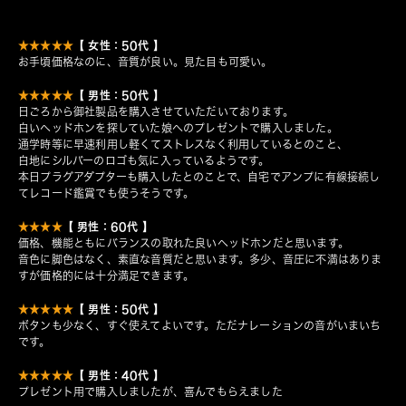
【 女性：50代 】
★★★★★
お手頃価格なのに、音質が良い。見た目も可愛い。
【 男性：50代 】
★★★★★
日ごろから御社製品を購入させていただいております。
白いヘッドホンを探していた娘へのプレゼントで購入しました。
通学時等に早速利用し軽くてストレスなく利用しているとのこと、
白地にシルバーのロゴも気に入っているようです。
本日プラグアダプターも購入したとのことで、自宅でアンプに有線接続し
てレコード鑑賞でも使うそうです。
【 男性：60代 】
★★★★
価格、機能ともにバランスの取れた良いヘッドホンだと思います。
音色に脚色はなく、素直な音質だと思います。多少、音圧に不満はありま
すが価格的には十分満足できます。
【 男性：50代 】
★★★★★
ボタンも少なく、すぐ使えてよいです。ただナレーションの音がいまいち
です。
【 男性：40代 】
★★★★★
プレゼント用で購入しましたが、喜んでもらえました