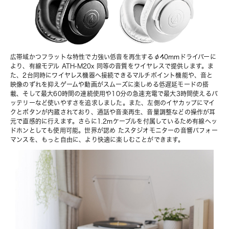
広帯域かつフラットな特性で力強い低音を再生するφ40mmドライバーに
より、
有線モデル ATH-M20x
 同等の音質をワイヤレスで提供します。ま
た、2台同時にワイヤレス機器へ接続できるマルチポイント機能や、音と
映像のずれを抑えゲームや動画がスムーズに楽しめる低遅延モードの搭
載、そして最大60時間の連続使用や10分の急速充電で最大3時間使えるバ
ッテリーなど使いやすさを追求しました。また、左側のイヤカップにマイ
クとボタンが内蔵されており、通話や音楽再生、音量調整などの操作が耳
元で直感的に行えます。さらに1.2mケーブルを付属しているため有線ヘッ
ドホンとしても使用可能。世界が認め たスタジオモニターの音響パフォー
マンスを、もっと自由に、より快適に楽しむことができます。