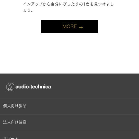
インアップから自分にぴったりの1台を見つけまし
ょう。
MORE
個人向け製品
オンラインストア限定
法人向け製品
ヘッドホン
設備音響機器
サポート