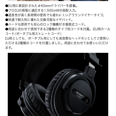
●DJ用に新設計されたφ40mmドライバーを搭載。
●プロDJの現場に適応する1,500mWの高耐入力。
●遮音性が高く長時間の使用でも疲れにくいアラウンドイヤータイプ。
●快適で耐久性に優れた交換可能なイヤパッド。
●ハードな使用でも安心のロック機構付き着脱式コード。
●用途に合わせて使用できる2種類のタイプ別コードを付属。(DJ用カール
コード/ポータブル用ストレートコード)
DJ用としても、ポータブル用としても高音質なヘッドホンとしてご使用い
ただける2種類のコードを付属しました。用途に合わせてお使いいただけ
ます。