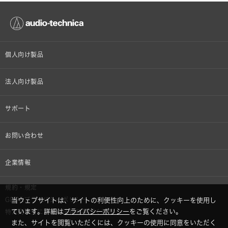
個人向け製品
オンラインストア限定
法人向け製品
ヘッドホン
設備音響機器
サポート
イヤホン
カラオケ機器製品
個人向け製品サポート
お問い合わせ
マイクロホン
産業用クリーニング製品
法人向け製品サポート
その他、メディア 取材関連等のお問い合わせ
企業情報
アナログ
OEM/ODM
Global Support
株式会社オーディオテクニカ
規約・規定
AVアクセサリー
半導体レーザー応用製品
GDPRプライバシーポリシー
当ウェブサイトは、サイトの利便性向上のために、クッキーを使用し
採用情報
ています。詳細は
プライバシーポリシー
をご覧ください。
特定商取引に関する法律に基づく表示
車載製品
また、サイトを閲覧いただくには、クッキーの使用に同意をいただく