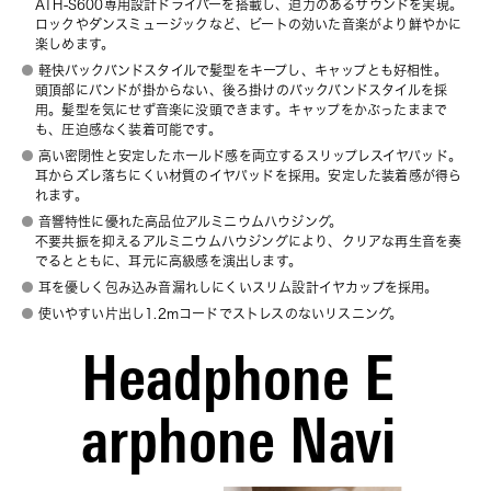
ATH-S600専用設計ドライバーを搭載し、迫力のあるサウンドを実現。
ロックやダンスミュージックなど、ビートの効いた音楽がより鮮やかに
楽しめます。
軽快バックバンドスタイルで髪型をキープし、キャップとも好相性。
頭頂部にバンドが掛からない、後ろ掛けのバックバンドスタイルを採
用。髪型を気にせず音楽に没頭できます。キャップをかぶったままで
も、圧迫感なく装着可能です。
高い密閉性と安定したホールド感を両立するスリップレスイヤパッド。
耳からズレ落ちにくい材質のイヤパッドを採用。安定した装着感が得ら
れます。
音響特性に優れた高品位アルミニウムハウジング。
不要共振を抑えるアルミニウムハウジングにより、クリアな再生音を奏
でるとともに、耳元に高級感を演出します。
耳を優しく包み込み音漏れしにくいスリム設計イヤカップを採用。
使いやすい片出し1.2mコードでストレスのないリスニング。
Headphone E
arphone Navi