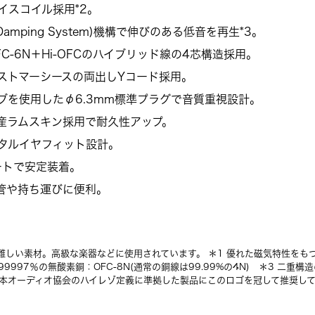
ボイスコイル採用*2。
 Air Damping System)機構で伸びのある低音を再生*3。
C-6N＋Hi-OFCのハイブリッド線の4芯構造採用。
ストマーシースの両出しYコード採用。
ブを使用したφ6.3mm標準プラグで音質重視設計。
産ラムスキン採用で耐久性アップ。
タルイヤフィット設計。
ートで安定装着。
管や持ち運びに便利。
難しい素材。高級な楽器などに使用されています。 ＊1 優れた磁気特性をも
999997％の無酸素銅：OFC-8N(通常の銅線は99.99%の4N) ＊3 二
日本オーディオ協会のハイレゾ定義に準拠した製品にこのロゴを冠して推奨し