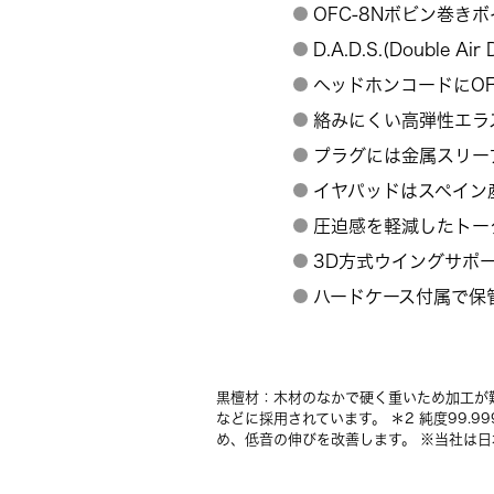
OFC-8Nボビン巻き
D.A.D.S.(Double
ヘッドホンコードにOF
絡みにくい高弾性エラ
プラグには金属スリー
イヤパッドはスペイン
圧迫感を軽減したトー
3D方式ウイングサポ
ハードケース付属で保
黒檀材：木材のなかで硬く重いため加工が
などに採用されています。 ＊2 純度99.9
め、低音の伸びを改善します。 ※当社は