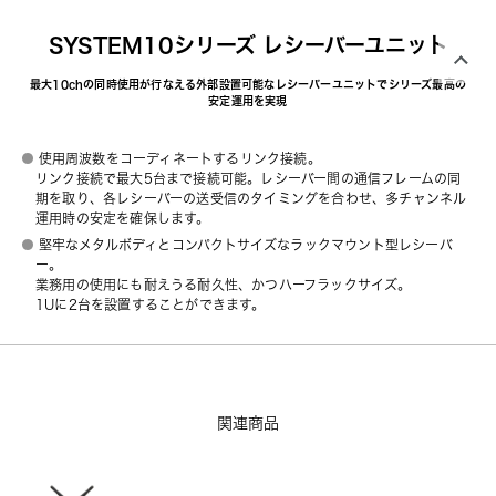
SYSTEM10シリーズ レシーバーユニット
最大10chの同時使用が行なえる外部設置可能なレシーバーユニットでシリーズ最高の
安定運用を実現
使用周波数をコーディネートするリンク接続。
リンク接続で最大5台まで接続可能。レシーバー間の通信フレームの同
期を取り、各レシーバーの送受信のタイミングを合わせ、多チャンネル
運用時の安定を確保します。
堅牢なメタルボディとコンパクトサイズなラックマウント型レシーバ
ー。
業務用の使用にも耐えうる耐久性、かつハーフラックサイズ。
1Uに2台を設置することができます。
関連商品