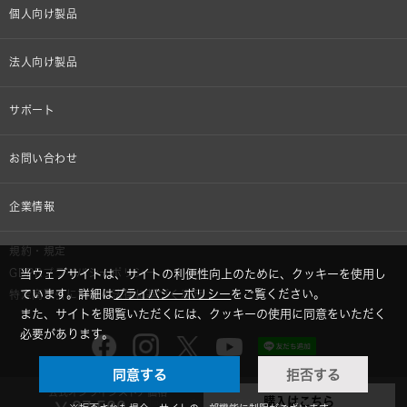
個人向け製品
オンラインストア限定
法人向け製品
ヘッドホン
設備音響機器
サポート
イヤホン
カラオケ機器製品
個人向け製品サポート
お問い合わせ
マイクロホン
産業用クリーニング製品
法人向け製品サポート
その他、メディア 取材関連等のお問い合わせ
企業情報
アナログ
OEM/ODM
Global Support
株式会社オーディオテクニカ
規約・規定
AVアクセサリー
半導体レーザー応用製品
当ウェブサイトは、サイトの利便性向上のために、クッキーを使用し
GDPRプライバシーポリシー
採用情報
ています。詳細は
プライバシーポリシー
をご覧ください。
特定商取引に関する法律に基づく表示
車載製品
また、サイトを閲覧いただくには、クッキーの使用に同意をいただく
必要があります。
GLOBAL-オーディオテクニカ
部品/付属品
同意する
拒否する
audio-technica MIMIO
公式オンラインストア価格
購入はこちら
© 2026 Audio-Technica Corporation. All rights reserved.