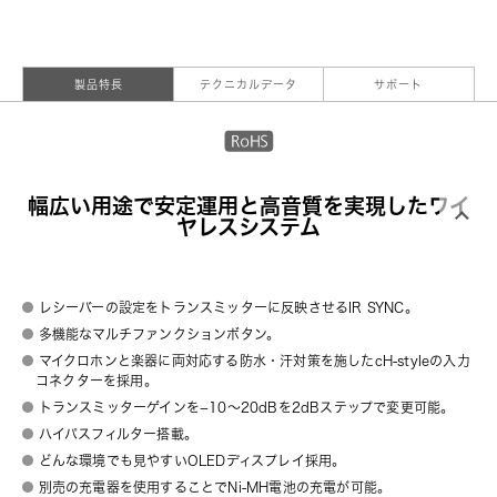
製品特長
テクニカルデータ
サポート
幅広い用途で安定運用と高音質を実現したワイ
ヤレスシステム
レシーバーの設定をトランスミッターに反映させるIR SYNC。
多機能なマルチファンクションボタン。
マイクロホンと楽器に両対応する防水・汗対策を施したcH-styleの入力
コネクターを採用。
トランスミッターゲインを−10～20dBを2dBステップで変更可能。
ハイパスフィルター搭載。
どんな環境でも見やすいOLEDディスプレイ採用。
別売の充電器を使用することでNi-MH電池の充電が可能。