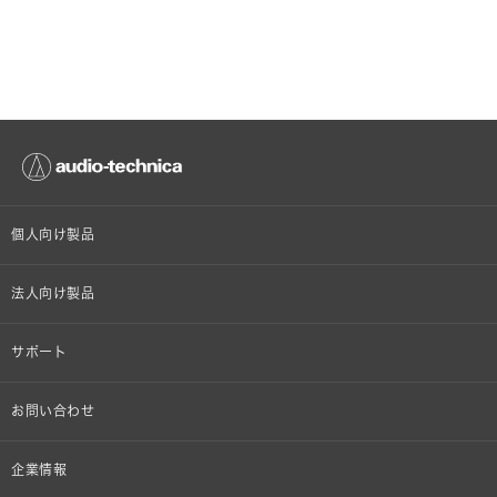
個人向け製品
オンラインストア限定
法人向け製品
ヘッドホン
設備音響機器
サポート
イヤホン
カラオケ機器製品
個人向け製品サポート
お問い合わせ
マイクロホン
産業用クリーニング製品
法人向け製品サポート
その他、メディア 取材関連等のお問い合わせ
企業情報
アナログ
OEM/ODM