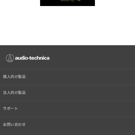
個人向け製品
オンラインストア限定
法人向け製品
ヘッドホン
設備音響機器
サポート
イヤホン
カラオケ機器製品
個人向け製品サポート
お問い合わせ
マイクロホン
産業用クリーニング製品