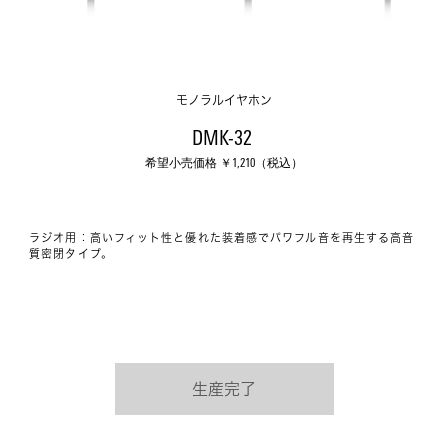
モノラルイヤホン
DMK-32 
希望小売価格 ￥
1,210
（税込）
ラジオ用：高いフィット性と優れた装着感でパワフル音を再生する高音
質密閉タイプ。
生産完了