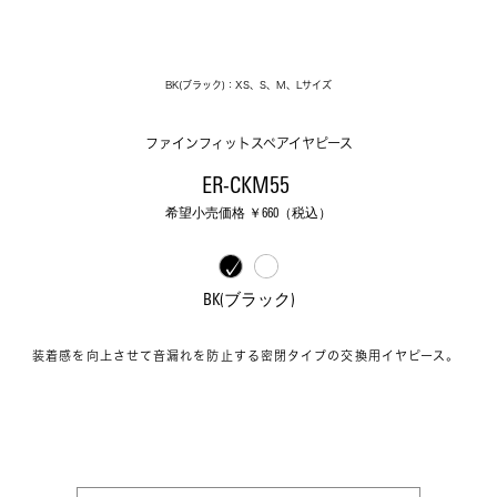
BK(ブラック)：XS、S、M、Lサイズ
ファインフィットスペアイヤピース
ER-CKM55 
希望小売価格 ￥
660
（税込）
BK(ブラック)
装着感を向上させて音漏れを防止する密閉タイプの交換用イヤピース。