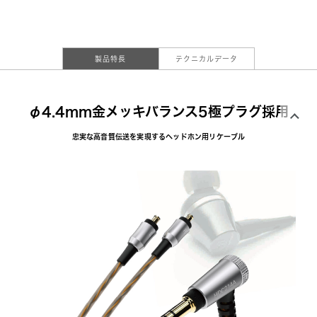
製品特長
テクニカルデータ
φ4.4mm金メッキバランス5極プラグ採用
忠実な高音質伝送を実現するヘッドホン用リケーブル