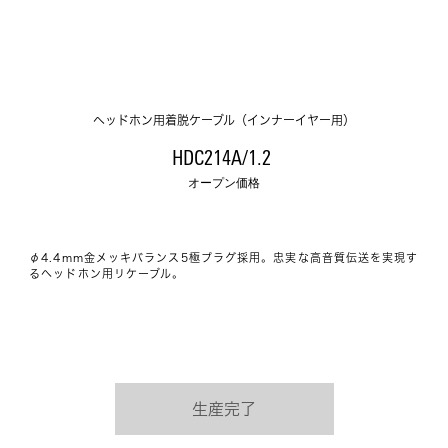
ヘッドホン用着脱ケーブル（インナーイヤー用）
HDC214A/1.2 
オープン価格
φ4.4mm金メッキバランス5極プラグ採用。忠実な高音質伝送を実現す
るヘッドホン用リケーブル。
生産完了