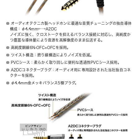
オーディオテクニカ製ヘッドホンに最適な音質チューニングの独自導体
構成：φ4.4mm←→A2DC
ノイズに強く、クロストークを抑えるバランス接続に対応し、高純度か
つ豊富な導体量により音源を高解像度のまま伝送する。
高純度銅線6N-OFC+OFCを採用。
ツイスト構造：撚り線構造によりノイズを低減。
PVCシース：柔らかく取り回しに便利な透過性PVCシース採用。
A2DCコネクタープラグ：オーディオ用に専用設計された当社独自コネ
クターを採用。
φ4.4mm金メッキバランス5極プラグ。