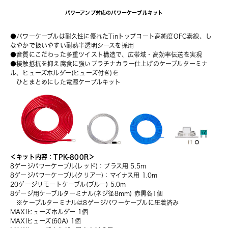
パワーアンプ対応のパワーケーブルキット
●パワーケーブルは耐久性に優れたTinトップコート高純度OFC素線、し
なやかで扱いやすい耐熱半透明シースを採用
●音質にこだわった多重ツイスト構造で、広帯域・高効率伝送を実現
●接触抵抗を抑え腐食に強いプラチナカラー仕上げのケーブルターミナ
ル、ヒューズホルダー(ヒューズ付き)を
　ひとまとめにした電源ケーブルキット
＜キット内容：TPK-800R＞
8ゲージパワーケーブル(レッド)：プラス用 5.5m
8ゲージパワーケーブル(クリアー)：マイナス用 1.0m
20ゲージリモートケーブル(ブルー) 5.0m
8ゲージ用ケーブルターミナル(ネジ径8mm) 赤黒各1個
　※ケーブルターミナルは8ゲージパワーケーブルに圧着済み
MAXIヒューズホルダー 1個
MAXIヒューズ(60A) 1個