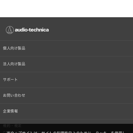
個人向け製品
オンラインストア限定
法人向け製品
ヘッドホン
設備音響機器
サポート
イヤホン
カラオケ機器製品
個人向け製品サポート
お問い合わせ
マイクロホン
産業用クリーニング製品
法人向け製品サポート
その他、メディア 取材関連等のお問い合わせ
企業情報
アナログ
OEM/ODM
Global Support
株式会社オーディオテクニカ
規約・規定
AVアクセサリー
半導体レーザー応用製品
GDPRプライバシーポリシー