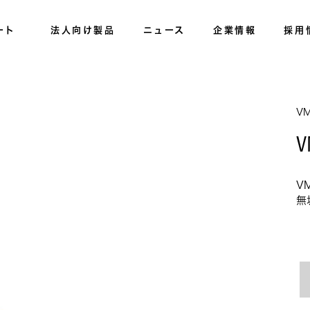
ート
法人向け製品
ニュース
企業情報
採用
V
V
V
無