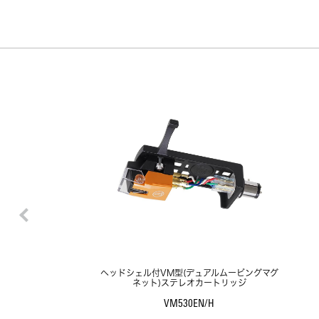
ヘッドシェル付VM型(デュアルムービングマグ
ネット)ステレオカートリッジ
VM530EN/H