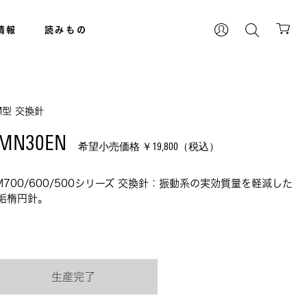
情報
読みもの
M型 交換針
MN30EN 
希望小売価格 ￥
19,800
（税込）
M700/600/500シリーズ 交換針：振動系の実効質量を軽減した
垢楕円針。
生産完了