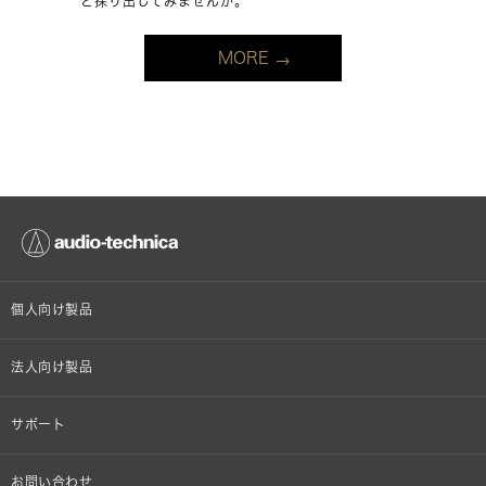
ど探り出してみませんか。
MORE
個人向け製品
オンラインストア限定
法人向け製品
ヘッドホン
設備音響機器
サポート
イヤホン
カラオケ機器製品
個人向け製品サポート
お問い合わせ