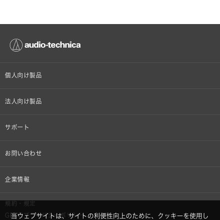
個人向け製品
オンラインストア限定
法人向け製品
ヘッドホン
設備音響機器
サポート
イヤホン
カラオケ機器製品
個人向け製品サポート
お問い合わせ
マイクロホン
産業用クリーニング製品
法人向け製品サポート
その他、メディア 取材関連等のお問い合わせ
企業情報
アナログ
OEM/ODM
Global Support
株式会社オーディオテクニカ
規約・規定
AVアクセサリー
半導体レーザー応用製品
GDPRプライバシーポリシー
当ウェブサイトは、サイトの利便性向上のために、クッキーを使用し