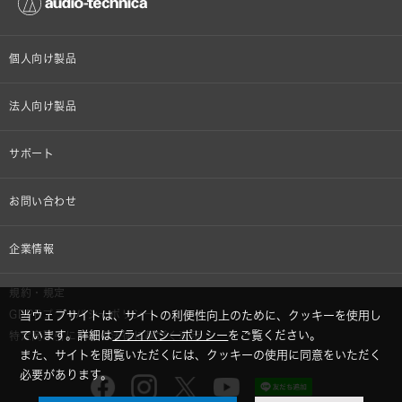
個人向け製品
オンラインストア限定
法人向け製品
ヘッドホン
設備音響機器
サポート
イヤホン
カラオケ機器製品
個人向け製品サポート
お問い合わせ
マイクロホン
産業用クリーニング製品
法人向け製品サポート
その他、メディア 取材関連等のお問い合わせ
企業情報
アナログ
OEM/ODM
Global Support
株式会社オーディオテクニカ
規約・規定
AVアクセサリー
半導体レーザー応用製品
GDPRプライバシーポリシー
当ウェブサイトは、サイトの利便性向上のために、クッキーを使用し
採用情報
ています。詳細は
プライバシーポリシー
をご覧ください。
特定商取引に関する法律に基づく表示
車載製品
また、サイトを閲覧いただくには、クッキーの使用に同意をいただく
GLOBAL-オーディオテクニカ
必要があります。
部品/付属品