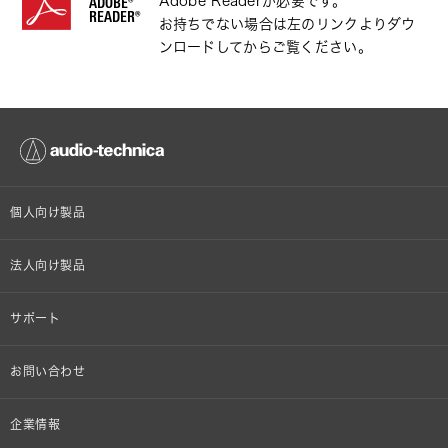
Adobe Readerが必要です。
ADOBE®
READER®
お持ちでない場合は左のリンクよりダウ
ンロードしてからご覧ください。
個人向け製品
オンラインストア限定
法人向け製品
ヘッドホン
設備音響機器
サポート
イヤホン
カラオケ機器製品
個人向け製品サポート
お問い合わせ
マイクロホン
産業用クリーニング製品
法人向け製品サポート
その他、メディア 取材関連等のお問い合わせ
企業情報
アナログ